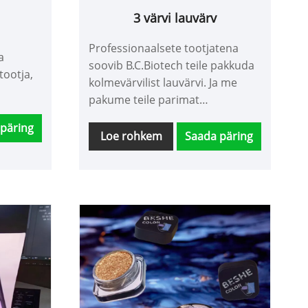
3 värvi lauvärv
Professionaalsete tootjatena
a
soovib B.C.Biotech teile pakkuda
tootja,
kolmevärvilist lauvärvi. Ja me
pakume teile parimat
müügijärgset teenindust ja
päring
õigeaegset kohaletoimetamist.
Loe rohkem
Saada päring