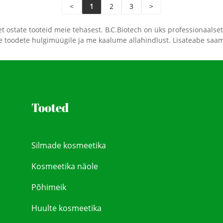
<
1
2
3
>
et ostate tooteid meie tehasest. B.C.Biotech on üks professionaalset
ete toodete hulgimüügile ja me kaalume allahindlust. Lisateabe sa
Tooted
Silmade kosmeetika
Kosmeetika näole
Põhimeik
Huulte kosmeetika