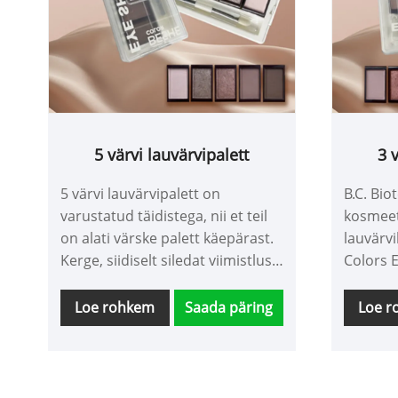
5 värvi lauvärvipalett
3 
5 värvi lauvärvipalett on
B.C. Bio
varustatud täidistega, nii et teil
kosmeet
on alati värske palett käepärast.
lauvärvi
Kerge, siidiselt siledat viimistlust
Colors 
on lihtne peale kanda sõrmede
vedeliku
või lauvärvipintsliga, sulandudes
tehnolo
Loe rohkem
Saada päring
Loe 
sujuvalt aluspõhjaga ilma
pärlmutt
kookiva, kortsudeta meigi või
Matt vär
kortsudeta.
ajal ku
läiget, 