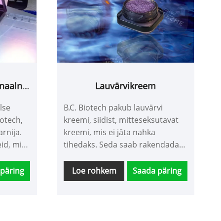
onaalne
Lauvärvikreem
lse
B.C. Biotech pakub lauvärvi
iotech,
kreemi, siidist, mitteseksutavat
arnija.
kreemi, mis ei jäta nahka
id, mis
tihedaks. Seda saab rakendada
ada
professionaalsete meigi
tööriistade või sõrmedega, mis
päring
Loe rohkem
Saada päring
use
võimaldab teil hõlpsalt
n kõrge
saavutada loomuliku ja ilusa
puvad
silma väljanägemise. Teie
lmutada.
individuaalsete vajaduste