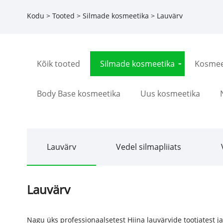
Kodu
>
Tooted
>
Silmade kosmeetika
> Lauvärv
Kõik tooted
Silmade kosmeetika
Kosmee
Body Base kosmeetika
Uus kosmeetika
Lauvärv
Vedel silmapliiats
Lauvärv
Nagu üks professionaalsetest Hiina lauvärvide tootjatest ja 