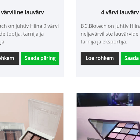
 värviline lauvärv
4 värvi lauvärv
ech on juhtiv Hiina 9 värvi
B.C.Biotech on juhtiv Hiin
de tootja, tarnija ja
neljavärviliste lauvärvide 
ja.
tarnija ja eksportija.
rohkem
Saada päring
Loe rohkem
Saada 