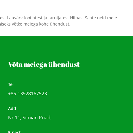
rahuldamiseks on saadaval
kohandatavad toonid.
est Lauvärv tootjatest ja tarnijatest Hiinas. Saate neid meie
amiseks võtke meiega kohe ühendust.
Võta meiega ühendust
Tel
+86-13928167523
Add
Nr 11, Simian Road,
E-post