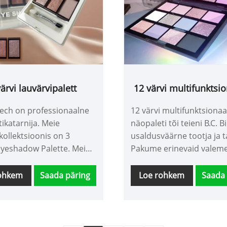
värvi lauvärvipalett
12 värvi multifunktsi
näopalett
tech on professionaalne
12 värvi multifunktsionaa
ikatarnija. Meie
näopaleti tõi teieni B.C. B
kollektsioonis on 3
usaldusväärne tootja ja t
Eyeshadow Palette. Meie
Pakume erinevaid valeme
st pulbriks tootmise
võimaldavad teil kohand
ogia võimaldab segada
erinevaid toone, et need
rohkem
Saada päring
Loe rohkem
Saada 
er- ja matte lauvärve.
vastaksid iga meigi välim
v libiseb sujuvalt, samal
vajadustele. Lauvärvid o
i pärlmutter suurendab
pigmentatsiooniga, klee
luues kauni efekti.
hästi nahale ja ei lase to