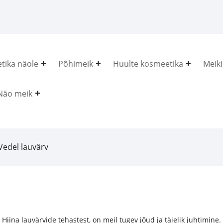
tika näole
Põhimeik
Huulte kosmeetika
Meiki
Näo meik
Vedel lauvärv
Hiina lauvärvide tehastest, on meil tugev jõud ja täielik juhtimine. 