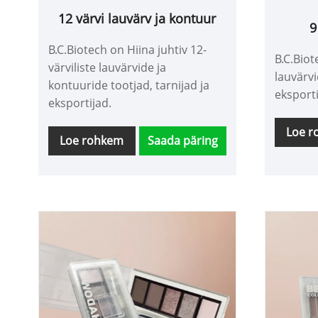
12 värvi lauvärv ja kontuur
9
B.C.Biotech on Hiina juhtiv 12-
B.C.Biot
värviliste lauvärvide ja
lauvärvi
kontuuride tootjad, tarnijad ja
eksporti
eksportijad.
Loe 
Loe rohkem
Saada päring