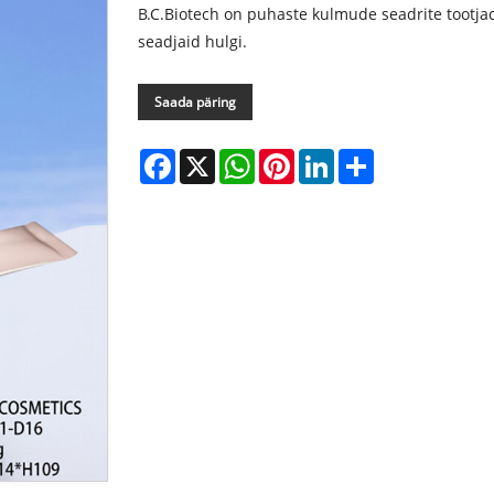
B.C.Biotech on puhaste kulmude seadrite tootjad
seadjaid hulgi.
Saada päring
Facebook
X
WhatsApp
Pinterest
LinkedIn
Share