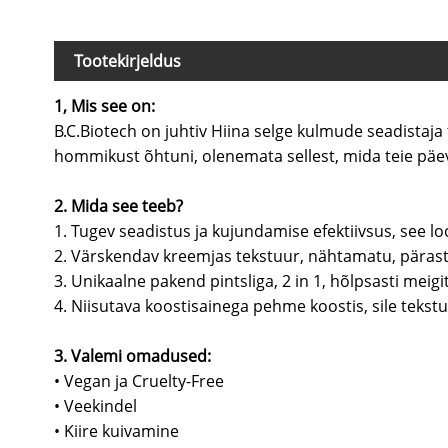
Tootekirjeldus
1, Mis see on:
B.C.Biotech on juhtiv Hiina selge kulmude seadistaja 
hommikust õhtuni, olenemata sellest, mida teie päe
2. Mida see teeb?
1. Tugev seadistus ja kujundamise efektiivsus, see 
2. Värskendav kreemjas tekstuur, nähtamatu, pärast 
3. Unikaalne pakend pintsliga, 2 in 1, 
4. Niisutava koostisainega pehme koostis, sile tekst
3. Valemi omadused:
• Vegan ja Cruelty-Free
• Veekindel
• Kiire kuivamine