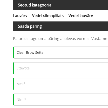
Seotud kategooria
Lauvärv
Vedel silmapliiats
Vedel lauvärv
Saada päring
Palun esitage oma päring allolevas vormis. Vastame t