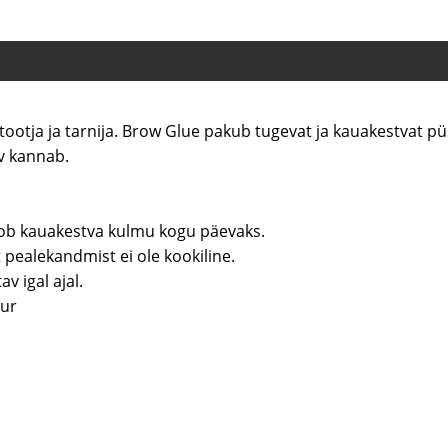
tootja ja tarnija. Brow Glue pakub tugevat ja kauakestvat pü
v kannab.
loob kauakestva kulmu kogu päevaks.
pealekandmist ei ole kookiline.
hõlpsasti meigitav igal ajal.
uur