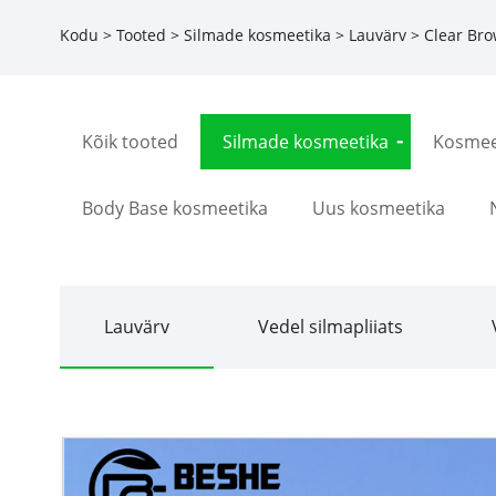
Kodu
>
Tooted
>
Silmade kosmeetika
>
Lauvärv
> Clear Bro
Kõik tooted
Silmade kosmeetika
Kosmee
Body Base kosmeetika
Uus kosmeetika
Lauvärv
Vedel silmapliiats