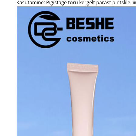
Kasutamine: Pigistage toru kergelt pärast pintslile 