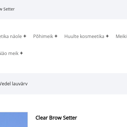
w Setter
tika näole
Põhimeik
Huulte kosmeetika
Meiki
Näo meik
Vedel lauvärv
Clear Brow Setter