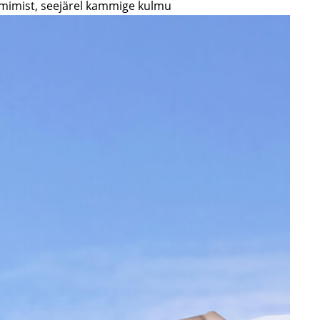
liimimist, seejärel kammige kulmu